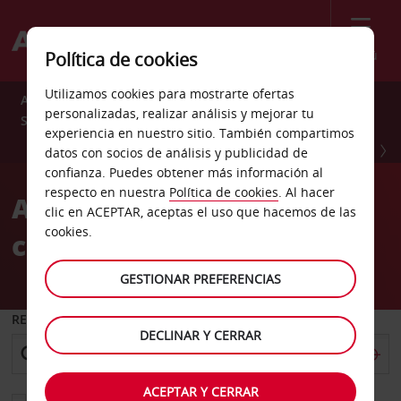
Menú
Política de cookies
Utilizamos cookies para mostrarte ofertas
Ahorra un 10 % durante todo el año con Avis Preferred.
personalizadas, realizar análisis y mejorar tu
Suscríbete GRATIS ahora.
experiencia en nuestro sitio. También compartimos
INSCRÍBETE YA
datos con socios de análisis y publicidad de
confianza. Puedes obtener más información al
respecto en nuestra
Política de cookies
. Al hacer
Alquiler de coches con
clic en ACEPTAR, aceptas el uso que hacemos de las
cookies.
confianza
GESTIONAR PREFERENCIAS
RECOGER EN
DECLINAR Y CERRAR
ACEPTAR Y CERRAR