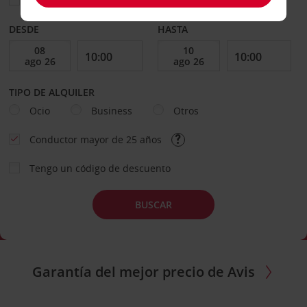
Elegir otra oficina de devolución
DESDE
HASTA
TIPO DE ALQUILER
Ocio
Business
Otros
Conductor mayor de 25 años
Tengo un código de descuento
BUSCAR
Garantía del mejor precio de Avis