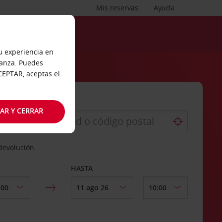
Mis reservas
Ayuda
tu experiencia en
ianza. Puedes
ACEPTAR, aceptas el
AR Y CERRAR
 devolución
HASTA