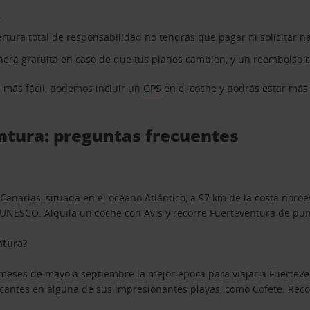
.
rtura total de responsabilidad no tendrás que pagar ni solicitar n
nera gratuita en caso de que tus planes cambien, y un reembolso 
n más fácil, podemos incluir un
GPS
en el coche y podrás estar más r
ntura: preguntas frecuentes
Canarias, situada en el océano Atlántico, a 97 km de la costa noroe
 UNESCO. Alquila un coche con Avis y recorre Fuerteventura de punt
ntura?
 meses de mayo a septiembre la mejor época para viajar a Fuertev
escantes en alguna de sus impresionantes playas, como Cofete. Reco