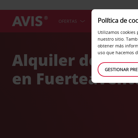
Política de co
OFERTAS
COCHES
SERV
Utilizamos cookies 
Welcome
nuestro sitio. Tamb
to
obtener más inform
Avis
Alquiler de coc
uso que hacemos de
GESTIONAR PRE
en Fuerteavent