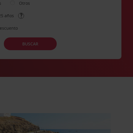
s
Otros
25 años
descuento
BUSCAR