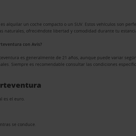
s alquilar un coche compacto o un SUV. Estos vehículos son perfec
s naturales, ofreciéndote libertad y comodidad durante tu estanci
rteventura con Avis?
rteventura es generalmente de 21 años, aunque puede variar según
les. Siempre es recomendable consultar las condiciones específica
erteventura
l es el euro.
entras se conduce.