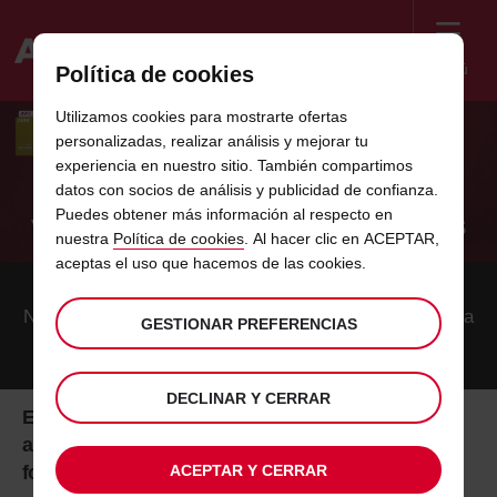
Menú
Política de cookies
Welcome
Utilizamos cookies para mostrarte ofertas
to
personalizadas, realizar análisis y mejorar tu
Avis
HAZTE MIEMBRO DE AVIS PREFERRED
experiencia en nuestro sitio. También compartimos
datos con socios de análisis y publicidad de confianza.
DRIVE PARA OBTENER DESCUENTOS Y
Puedes obtener más información al respecto en
VENTAJAS EN EL ALQUILER DE COCHES
nuestra
Política de cookies
. Al hacer clic en ACEPTAR,
DURANTE TODO EL AÑO.
aceptas el uso que hacemos de las cookies.
Nuestro programa de fidelización premium que da cada
GESTIONAR PREFERENCIAS
vez más
DECLINAR Y CERRAR
Elige Avis Drive para obtener descuentos en cada
alquiler y una serie de extras realmente útiles de
forma gratuita, durante todo un año.
ACEPTAR Y CERRAR