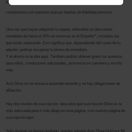
Ahorra desde el primer momento y disfruta de ventajas exclusivas sin
compromiso con nuestras nuevas tarjetas de fidelidad premium.
Una vez que hayas adquirido tu tarjeta, obtendrás un descuento
inmediato de hasta el 20% en reservas en el España**, incluidas las
que estás realizando. Eso significa que, dependiendo del coste de tu
alquiler, podrías recuperar tu dinero de inmediato.
Y el ahorro no acaba aquí. También podrás obtener gratis los asientos
para niños, conductores adicionales, asistencia en carretera y mucho
más.
Avis Drive no se renueva automáticamente y no hay obligaciones de
afiliación.
Hay dos niveles de suscripción: descubre qué suscripción Drive es la
más adecuada para ti más abajo en esta página, o en nuestra página de
suscripción aquí.
Sólo durante un tiempo limitado, puedes adquirir Avis Drive Gold por 99