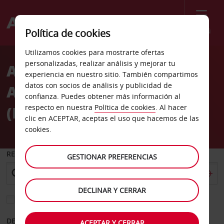
Menú
Política de cookies
Welcome
Utilizamos cookies para mostrarte ofertas
to
personalizadas, realizar análisis y mejorar tu
Alquiler de coches
Avis
experiencia en nuestro sitio. También compartimos
datos con socios de análisis y publicidad de
Aeropuerto de Gatwick
confianza. Puedes obtener más información al
(LGW, Terminal Sur)
respecto en nuestra
Política de cookies
. Al hacer
clic en ACEPTAR, aceptas el uso que hacemos de las
cookies.
RECOGER EN
GESTIONAR PREFERENCIAS
DECLINAR Y CERRAR
Elegir otra oficina de devolución
DESDE
HASTA
ACEPTAR Y CERRAR