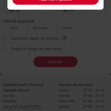
TIPO DE ALQUILER
Ocio
Business
Otros
Conductor mayor de 25 años
Tengo un código de descuento
BUSCAR
Gatwick South Terminal
Horario de apertura
Gatwick Airport
Lunes
07:00 - 21:45
Surrey
Martes
07:00 - 21:45
RH60NY
Miércoles
07:00 - 21:45
Llama al: 03305510963
Jueves
07:00 - 21:45