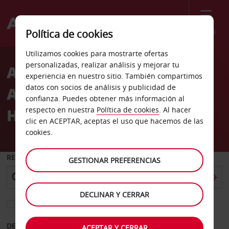
Menú
Política de cookies
Welcome
Utilizamos cookies para mostrarte ofertas
to
personalizadas, realizar análisis y mejorar tu
Alquiler de Coches
Avis
experiencia en nuestro sitio. También compartimos
datos con socios de análisis y publicidad de
Aeropuerto de Londres
confianza. Puedes obtener más información al
Heathrow T. 5 (LHR)
respecto en nuestra
Política de cookies
. Al hacer
clic en ACEPTAR, aceptas el uso que hacemos de las
cookies.
RECOGER EN
GESTIONAR PREFERENCIAS
DECLINAR Y CERRAR
Elegir otra oficina de devolución
DESDE
HASTA
ACEPTAR Y CERRAR