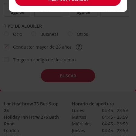
TIPO DE ALQUILER
Ocio
Business
Otros
Conductor mayor de 25 años
Tengo un código de descuento
BUSCAR
Lhr Heathrow T5 Bus Stop
Horario de apertura
25
Lunes
04:45 - 23:59
Holiday Inn Htrw 276 Bath
Martes
04:45 - 23:59
Road
Miércoles
04:45 - 23:59
London
Jueves
04:45 - 23:59