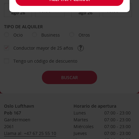
TIPO DE ALQUILER
Ocio
Business
Otros
Conductor mayor de 25 años
Tengo un código de descuento
BUSCAR
Oslo Lufthavn
Horario de apertura
Pob 167
Lunes
07:00 - 23:00
Gardermoen
Martes
07:00 - 23:00
2061
Miércoles
07:00 - 23:00
Llama al: +47 67 25 55 10
Jueves
07:00 - 23:00