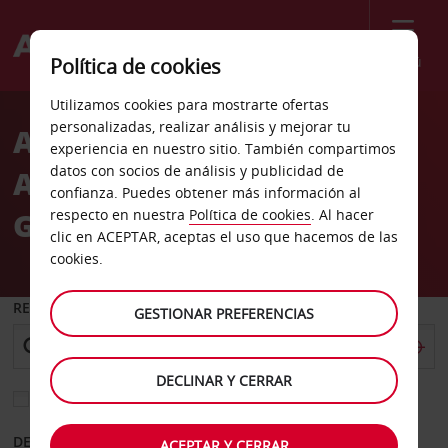
Menú
Política de cookies
Welcome
Utilizamos cookies para mostrarte ofertas
to
personalizadas, realizar análisis y mejorar tu
Alquiler de coches
Avis
experiencia en nuestro sitio. También compartimos
datos con socios de análisis y publicidad de
Aeropuerto Internacional
confianza. Puedes obtener más información al
Gardermoen de Oslo
respecto en nuestra
Política de cookies
. Al hacer
clic en ACEPTAR, aceptas el uso que hacemos de las
cookies.
RECOGER EN
GESTIONAR PREFERENCIAS
DECLINAR Y CERRAR
Elegir otra oficina de devolución
DESDE
HASTA
ACEPTAR Y CERRAR