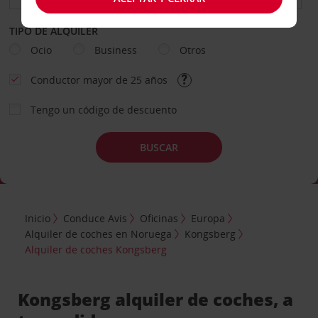
TIPO DE ALQUILER
Ocio
Business
Otros
Conductor mayor de 25 años
Tengo un código de descuento
BUSCAR
Inicio
Conduce Avis
Oficinas
Europa
Alquiler de coches en Noruega
Kongsberg
Alquiler de coches Kongsberg
Kongsberg alquiler de coches, a