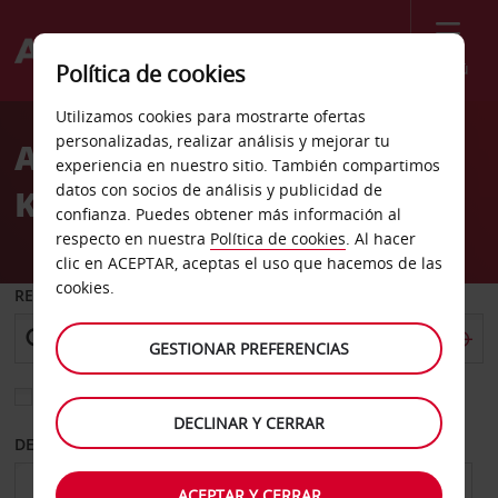
Menú
Política de cookies
Welcome
Utilizamos cookies para mostrarte ofertas
to
personalizadas, realizar análisis y mejorar tu
Alquiler de coches
Avis
experiencia en nuestro sitio. También compartimos
datos con socios de análisis y publicidad de
Kongsberg
confianza. Puedes obtener más información al
respecto en nuestra
Política de cookies
. Al hacer
clic en ACEPTAR, aceptas el uso que hacemos de las
cookies.
RECOGER EN
GESTIONAR PREFERENCIAS
Elegir otra oficina de devolución
DECLINAR Y CERRAR
DESDE
HASTA
ACEPTAR Y CERRAR