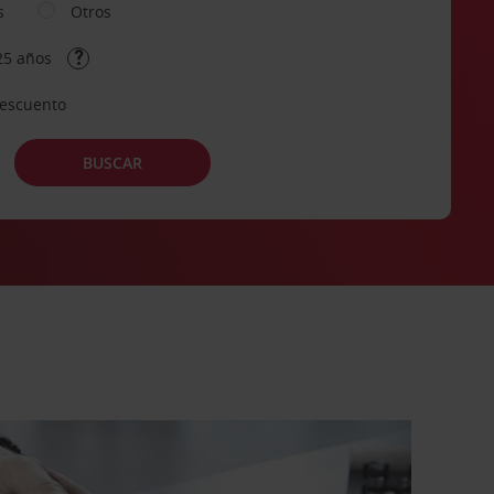
s
Otros
25 años
descuento
BUSCAR