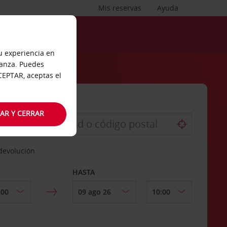
Mis reservas
Ayuda
tu experiencia en
ianza. Puedes
ACEPTAR, aceptas el
AR Y CERRAR
 devolución
HASTA