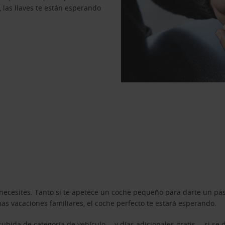
, las llaves te están esperando
necesites. Tanto si te apetece un coche pequeño para darte un pa
s vacaciones familiares, el coche perfecto te estará esperando.
ubida de categoría de vehículo —y días adicionales gratis— si se 