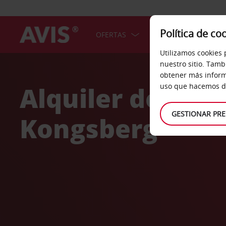
Política de co
OFERTAS
COCHES
SERV
Utilizamos cookies 
Welcome
nuestro sitio. Tamb
to
obtener más inform
Avis
Alquiler de coc
uso que hacemos de
GESTIONAR PRE
Kongsberg