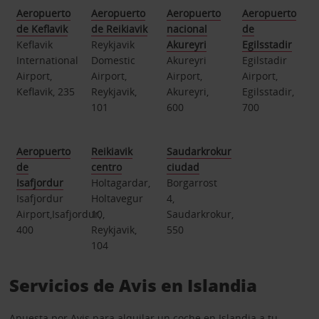
Aeropuerto
Aeropuerto
Aeropuerto
Aeropuerto
de Keflavik
de Reikiavik
nacional
de
Keflavik
Reykjavik
Akureyri
Egilsstadir
International
Domestic
Akureyri
Egilstadir
Airport,
Airport,
Airport,
Airport,
Keflavik, 235
Reykjavik,
Akureyri,
Egilsstadir,
101
600
700
Aeropuerto
Reikiavik
Saudarkrokur
de
centro
ciudad
Isafjordur
Holtagardar,
Borgarrost
Isafjordur
Holtavegur
4,
Airport,Isafjordur,
10,
Saudarkrokur,
400
Reykjavik,
550
104
Servicios de Avis en Islandia
Apuesta por Avis para alquilar un coche en Islandia a tu