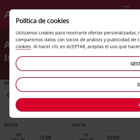
Menú
Política de cookies
Welcome
Utilizamos cookies para mostrarte ofertas personalizadas, r
to
compartimos datos con socios de análisis y publicidad de 
Alquiler de coches en
Avis
cookies
. Al hacer clic en ACEPTAR, aceptas el uso que hace
Islandia
GES
RECOGER EN
D
Elegir otra oficina de devolución
DESDE
HASTA