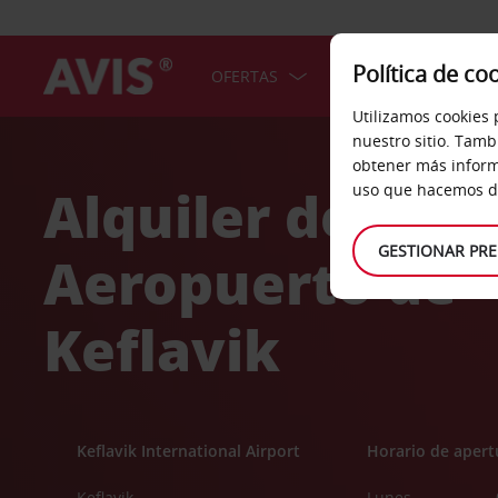
Política de co
OFERTAS
COCHES
SERV
Utilizamos cookies 
Welcome
nuestro sitio. Tamb
to
obtener más inform
Avis
Alquiler de coc
uso que hacemos de
GESTIONAR PRE
Aeropuerto de
Keflavik
Keflavik International Airport
Horario de apert
Keflavik
Lunes