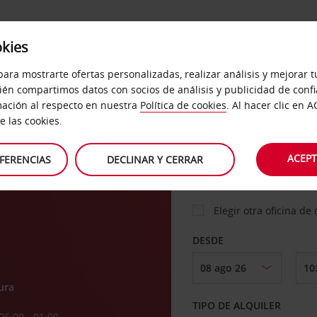
okies
ICIOS
DESTINOS
EMPRESAS
SELF SERVICE
para mostrarte ofertas personalizadas, realizar análisis y mejorar 
ién compartimos datos con socios de análisis y publicidad de conf
ación al respecto en nuestra
Política de cookies
. Al hacer clic en 
hes
 las cookies.
RECOGER EN
ACEPT
FERENCIAS
DECLINAR Y CERRAR
Elegir otra oficina de
DESDE
ura
TIPO DE ALQUILER
06:00 - 01:00