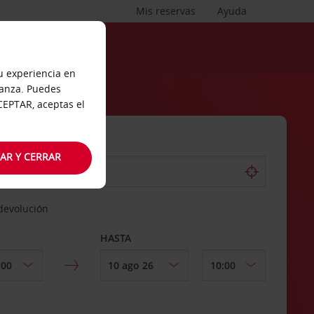
Mis reservas
Ayuda
tu experiencia en
ianza. Puedes
ACEPTAR, aceptas el
AR Y CERRAR
 devolución
HASTA