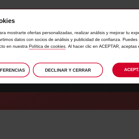
ookies
VICIOS
DESTINOS
EMPRESAS
SELF SERVICE
ara mostrarte ofertas personalizadas, realizar análisis y mejorar tu exp
rtimos datos con socios de análisis y publicidad de confianza. Puede
ecto en nuestra
Política de cookies
. Al hacer clic en ACEPTAR, aceptas
AVIS PRESENTA AVIS & GOLF
ACEPT
EFERENCIAS
DECLINAR Y CERRAR
MEJOR COMPAÑÍA DE ALQUILER
MÁS