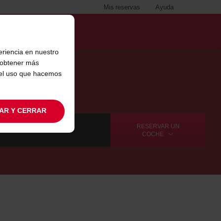
Mis reservas
Ayuda
eriencia en nuestro
s obtener más
 el uso que hacemos
AR Y CERRAR
RESERVAR UN
COCHE