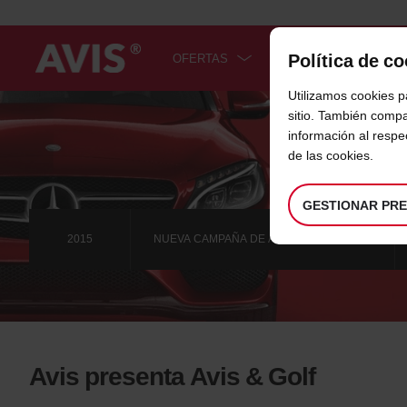
Política de c
OFERTAS
COCHES
SER
Utilizamos cookies p
Welcome
to
sitio. También compa
Avis
información al resp
de las cookies.
GESTIONAR PR
2015
NUEVA CAMPAÑA DE AVIS E IBERIA PLUS
Avis presenta Avis & Golf