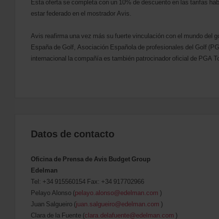
Esta oferta se completa con un 10% de descuento en las tarifas habi
estar federado en el mostrador Avis.
Avis reafirma una vez más su fuerte vinculación con el mundo del g
España de Golf, Asociación Española de profesionales del Golf (PG
internacional la compañía es también patrocinador oficial de PGA To
Datos de contacto
Oficina de Prensa de Avis Budget Group
Edelman
Tel: +34 915560154 Fax: +34 917702966
Pelayo Alonso (
pelayo.alonso@edelman.com
)
Juan Salgueiro (
juan.salgueiro@edelman.com
)
Clara de la Fuente (
clara.delafuente@edelman.com
)