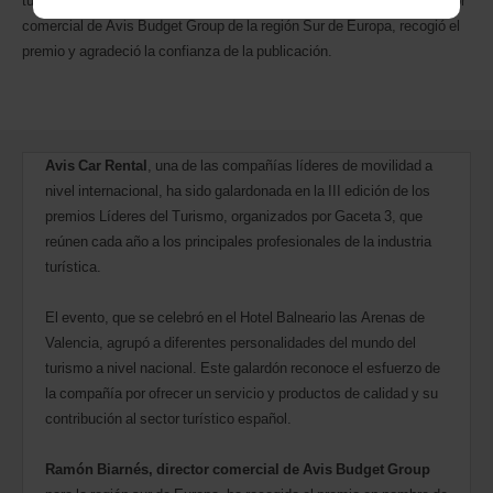
turístico Gaceta 3. Durante el acto de entrega, Ramón Biarnés, director
comercial de Avis Budget Group de la región Sur de Europa, recogió el
premio y agradeció la confianza de la publicación.
Avis Car Rental
, una de las compañías líderes de movilidad a
nivel internacional, ha sido galardonada en la III edición de los
premios Líderes del Turismo, organizados por Gaceta 3, que
reúnen cada año a los principales profesionales de la industria
turística.
El evento, que se celebró en el Hotel Balneario las Arenas de
Valencia, agrupó a diferentes personalidades del mundo del
turismo a nivel nacional. Este galardón reconoce el esfuerzo de
la compañía por ofrecer un servicio y productos de calidad y su
contribución al sector turístico español.
Ramón Biarnés, director comercial de Avis Budget Group