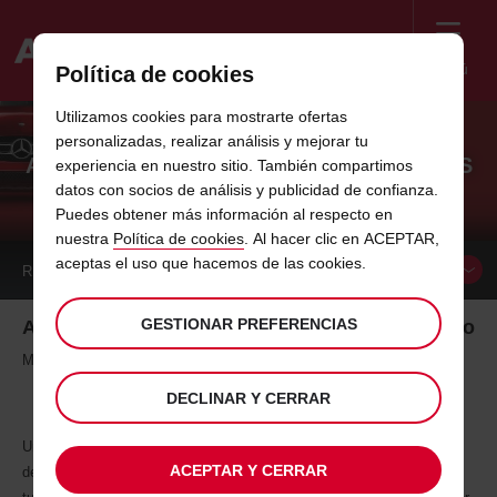
Menú
Política de cookies
Welcome
Utilizamos cookies para mostrarte ofertas
to
personalizadas, realizar análisis y mejorar tu
Avis
AVIS, GALARDONADA POR LOS PREMIOS
experiencia en nuestro sitio. También compartimos
datos con socios de análisis y publicidad de confianza.
LÍDERES DEL TURISMO
Puedes obtener más información al respecto en
nuestra
Política de cookies
. Al hacer clic en ACEPTAR,
aceptas el uso que hacemos de las cookies.
RESERVAR UN
COCHE
GESTIONAR PREFERENCIAS
Avis, galardonada por los Premios líderes del turismo
Madrid, 31 de marzo de 2015
DECLINAR Y CERRAR
Un año más, Avis Car Rental ha sido premiada en los Premios Líderes
ACEPTAR Y CERRAR
del Turismo que otorga la publicación especializada en el sector