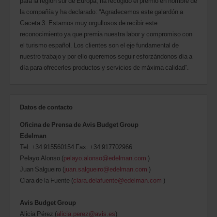
para la región sur de Europa, ha recogido el premio en nombre de
la compañía y ha declarado: “Agradecemos este galardón a
Gaceta 3. Estamos muy orgullosos de recibir este
reconocimiento ya que premia nuestra labor y compromiso con
el turismo español. Los clientes son el eje fundamental de
nuestro trabajo y por ello queremos seguir esforzándonos día a
día para ofrecerles productos y servicios de máxima calidad”.
Datos de contacto
Oficina de Prensa de Avis Budget Group
Edelman
Tel: +34 915560154 Fax: +34 917702966
Pelayo Alonso (
pelayo.alonso@edelman.com
)
Juan Salgueiro (
juan.salgueiro@edelman.com
)
Clara de la Fuente (
clara.delafuente@edelman.com
)
Avis Budget Group
Alicia Pérez (
alicia.perez@avis.es
)