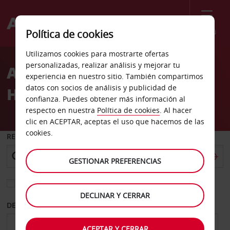
Menú
Política de cookies
Welcome
Utilizamos cookies para mostrarte ofertas
to
personalizadas, realizar análisis y mejorar tu
Alquiler de coches Salalah
Avis
experiencia en nuestro sitio. También compartimos
datos con socios de análisis y publicidad de
Holiday Inn
confianza. Puedes obtener más información al
respecto en nuestra
Política de cookies
. Al hacer
clic en ACEPTAR, aceptas el uso que hacemos de las
cookies.
RECOGER EN
GESTIONAR PREFERENCIAS
Elegir otra oficina de devolución
DECLINAR Y CERRAR
DESDE
HASTA
ACEPTAR Y CERRAR