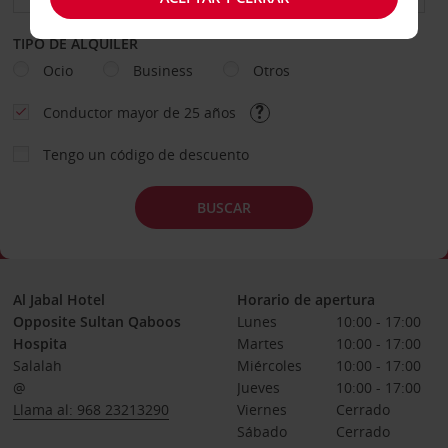
TIPO DE ALQUILER
Ocio
Business
Otros
Conductor mayor de 25 años
Tengo un código de descuento
BUSCAR
Al Jabal Hotel
Horario de apertura
Opposite Sultan Qaboos
Lunes
10:00 - 17:00
Hospita
Martes
10:00 - 17:00
Salalah
Miércoles
10:00 - 17:00
@
Jueves
10:00 - 17:00
Llama al: 968 23213290
Viernes
Cerrado
Sábado
Cerrado