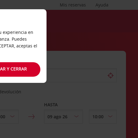
Mis reservas
Ayuda
tu experiencia en
ianza. Puedes
ACEPTAR, aceptas el
AR Y CERRAR
 devolución
HASTA