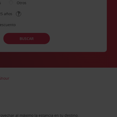
s
Otros
25 años
descuento
BUSCAR
 Ghour
rovechar al máximo la estancia en tu destino.