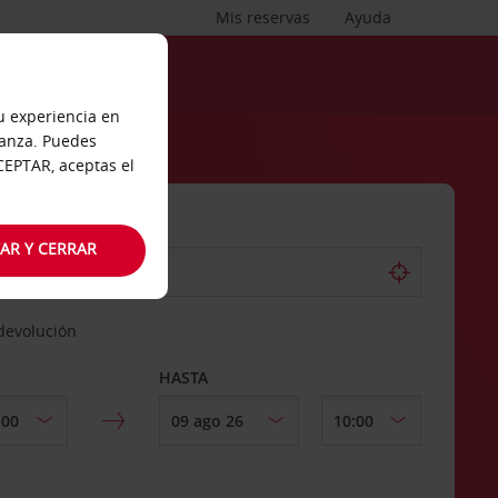
Mis reservas
Ayuda
tu experiencia en
ianza. Puedes
ACEPTAR, aceptas el
AR Y CERRAR
 devolución
HASTA