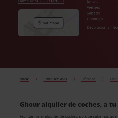
Llama al: 962 6 699420/30
Jueves
Viernes
Sábado
Domingo
Ver mapa
Devolución 24 ho
Inicio
Conduce Avis
Oficinas
Orie
Ghour alquiler de coches, a t
Facilitamos el alquiler de coches, porque sabemos que n