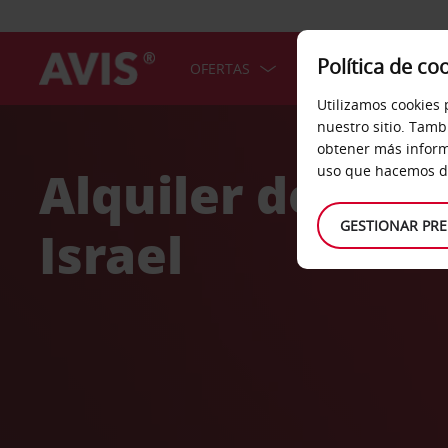
Política de co
OFERTAS
COCHES
SERV
Utilizamos cookies 
Welcome
nuestro sitio. Tamb
to
obtener más inform
Avis
Alquiler de coc
uso que hacemos de
GESTIONAR PRE
Israel