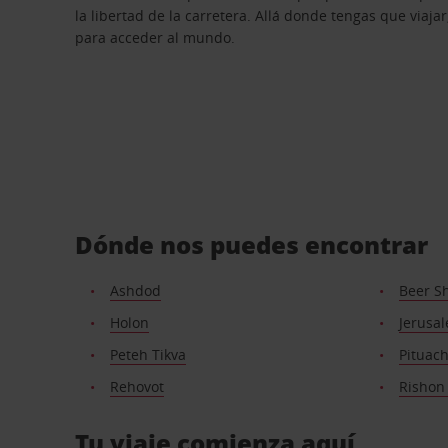
la libertad de la carretera. Allá donde tengas que viajar
para acceder al mundo.
Dónde nos puedes encontrar
Ashdod
Beer S
Holon
Jerusal
Peteh Tikva
Pituac
Rehovot
Rishon 
Tu viaje comienza aquí