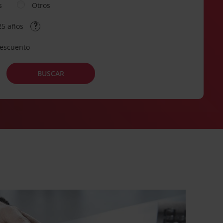
s
Otros
25 años
descuento
BUSCAR