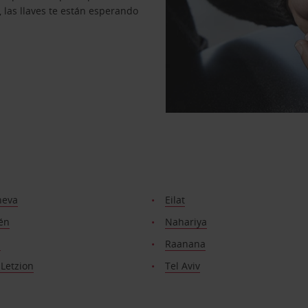
, las llaves te están esperando
heva
Eilat
én
Nahariya
h
Raanana
Letzion
Tel Aviv