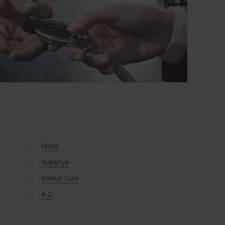
Haifa
Natanya
Ramat Gan
A Z