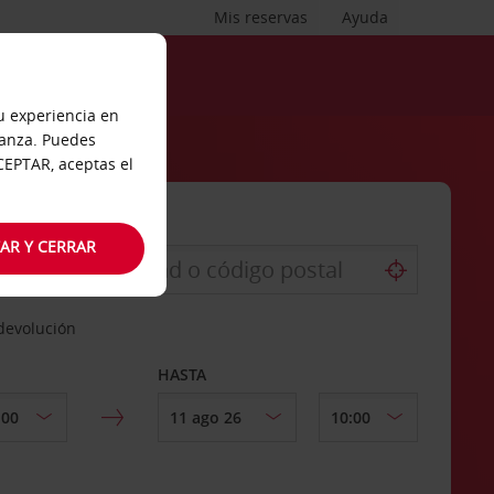
Mis reservas
Ayuda
tu experiencia en
ianza. Puedes
ACEPTAR, aceptas el
AR Y CERRAR
 devolución
HASTA