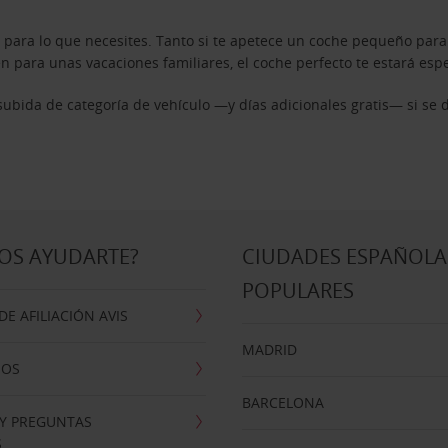
 para lo que necesites. Tanto si te apetece un coche pequeño para
 para unas vacaciones familiares, el coche perfecto te estará esp
ubida de categoría de vehículo —y días adicionales gratis— si se 
OS AYUDARTE?
CIUDADES ESPAÑOLA
POPULARES
E AFILIACIÓN AVIS
MADRID
NOS
BARCELONA
 Y PREGUNTAS
S