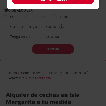
TIPO DE ALQUILER
Ocio
Business
Otros
Conductor mayor de 25 años
Tengo un código de descuento
BUSCAR
Inicio
Conduce Avis
Oficinas
Latinoamérica
Venezuela
Isla Margarita
Alquiler de coches en Isla
Margarita a tu medida