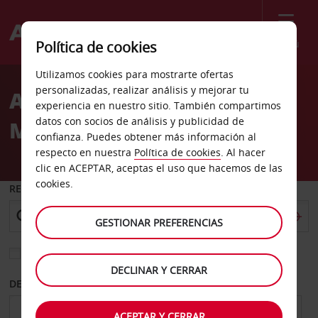
Menú
Política de cookies
Welcome
Utilizamos cookies para mostrarte ofertas
to
personalizadas, realizar análisis y mejorar tu
Alquiler de coches Isla
Avis
experiencia en nuestro sitio. También compartimos
datos con socios de análisis y publicidad de
Margarita
confianza. Puedes obtener más información al
respecto en nuestra
Política de cookies
. Al hacer
clic en ACEPTAR, aceptas el uso que hacemos de las
cookies.
RECOGER EN
GESTIONAR PREFERENCIAS
Elegir otra oficina de devolución
DECLINAR Y CERRAR
DESDE
HASTA
ACEPTAR Y CERRAR