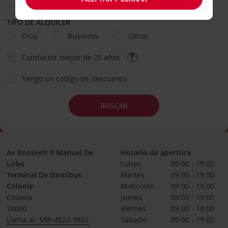
TIPO DE ALQUILER
Ocio
Business
Otros
Conductor mayor de 25 años
Tengo un código de descuento
BUSCAR
Av Roosvelt Y Manuel De
Horario de apertura
Lobo
Lunes
09:00 - 19:00
Terminal De Omnibus
Martes
09:00 - 19:00
Colonia
Miércoles
09:00 - 19:00
Colonia
Jueves
09:00 - 19:00
70000
Viernes
09:00 - 19:00
Llama al: 598-4522-9842
Sábado
09:00 - 19:00