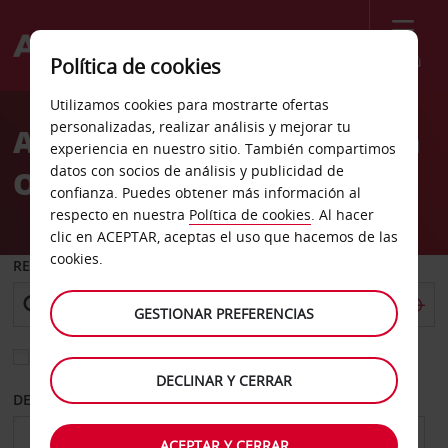
Menú
Política de cookies
Welcome
Utilizamos cookies para mostrarte ofertas
to
personalizadas, realizar análisis y mejorar tu
Alquiler de coches Colonia
Avis
experiencia en nuestro sitio. También compartimos
datos con socios de análisis y publicidad de
Office
confianza. Puedes obtener más información al
respecto en nuestra
Política de cookies
. Al hacer
clic en ACEPTAR, aceptas el uso que hacemos de las
cookies.
RECOGER EN
GESTIONAR PREFERENCIAS
Elegir otra oficina de devolución
DECLINAR Y CERRAR
DESDE
HASTA
ACEPTAR Y CERRAR