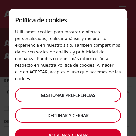
Menú
Política de cookies
Welcome
Utilizamos cookies para mostrarte ofertas
to
personalizadas, realizar análisis y mejorar tu
Alquiler de coches
Avis
experiencia en nuestro sitio. También compartimos
datos con socios de análisis y publicidad de
Arequipa
confianza. Puedes obtener más información al
respecto en nuestra
Política de cookies
. Al hacer
clic en ACEPTAR, aceptas el uso que hacemos de las
cookies.
RECOGER EN
GESTIONAR PREFERENCIAS
Elegir otra oficina de devolución
DECLINAR Y CERRAR
DESDE
HASTA
ACEPTAR Y CERRAR