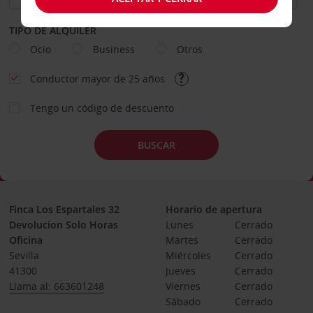
TIPO DE ALQUILER
Ocio
Business
Otros
Conductor mayor de 25 años
Tengo un código de descuento
BUSCAR
Finca Los Espartales 32
Horario de apertura
Devolucion Solo Horas
Lunes
Cerrado
Oficina
Martes
Cerrado
Sevilla
Miércoles
Cerrado
41300
Jueves
Cerrado
Llama al: 663601248
Viernes
Cerrado
Sábado
Cerrado