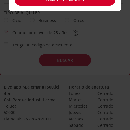
TIPO DE ALQUILER
Ocio
Business
Otros
Conductor mayor de 25 años
Tengo un código de descuento
BUSCAR
Blvd.apo M.aleman#1500,lcl
Horario de apertura
4-a
Lunes
Cerrado
Col. Parque Indust. Lerma
Martes
Cerrado
Toluca
Miércoles
Cerrado
52000
Jueves
Cerrado
Llama al: 52-728-2840001
Viernes
Cerrado
Sábado
Cerrado