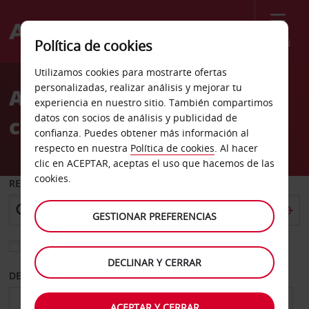
Menú
Política de cookies
Welcome
Utilizamos cookies para mostrarte ofertas
to
personalizadas, realizar análisis y mejorar tu
Alquiler de coches Toluca
Avis
experiencia en nuestro sitio. También compartimos
datos con socios de análisis y publicidad de
centro
confianza. Puedes obtener más información al
respecto en nuestra
Política de cookies
. Al hacer
clic en ACEPTAR, aceptas el uso que hacemos de las
cookies.
RECOGER EN
GESTIONAR PREFERENCIAS
Elegir otra oficina de devolución
DECLINAR Y CERRAR
DESDE
HASTA
ACEPTAR Y CERRAR