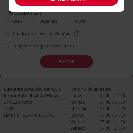
TIPO DE ALQUILER
Ocio
Business
Otros
Conductor mayor de 25 años
Tengo un código de descuento
BUSCAR
Carretera A Mexico Km426.6
Horario de apertura
Inside Hotel Real De Minas
Lunes
07:00 - 21:00
San Luis Potosi
Martes
07:00 - 21:00
78390
Miércoles
07:00 - 21:00
Llama al: 52-444-831-5691
Jueves
07:00 - 21:00
Viernes
07:00 - 21:00
Sábado
07:00 - 21:00