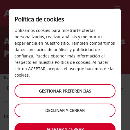
Menú
Política de cookies
Welcome
Utilizamos cookies para mostrarte ofertas
to
personalizadas, realizar análisis y mejorar tu
Alquiler de coches San Luis
Avis
experiencia en nuestro sitio. También compartimos
datos con socios de análisis y publicidad de
Potosí centro
confianza. Puedes obtener más información al
respecto en nuestra
Política de cookies
. Al hacer
clic en ACEPTAR, aceptas el uso que hacemos de las
cookies.
RECOGER EN
GESTIONAR PREFERENCIAS
Elegir otra oficina de devolución
DECLINAR Y CERRAR
DESDE
HASTA
ACEPTAR Y CERRAR