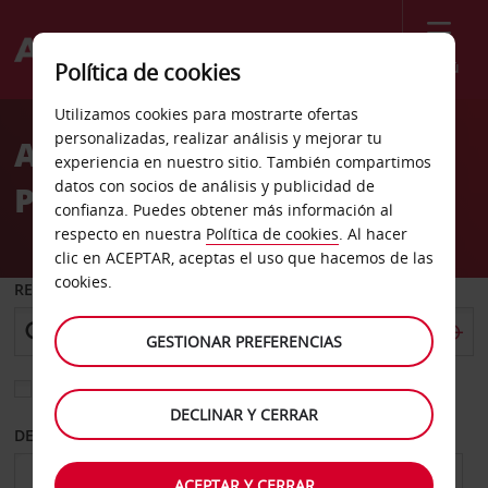
Menú
Política de cookies
Welcome
Utilizamos cookies para mostrarte ofertas
to
personalizadas, realizar análisis y mejorar tu
Alquiler de coches Oficina
Avis
experiencia en nuestro sitio. También compartimos
datos con socios de análisis y publicidad de
Principal
confianza. Puedes obtener más información al
respecto en nuestra
Política de cookies
. Al hacer
clic en ACEPTAR, aceptas el uso que hacemos de las
cookies.
RECOGER EN
GESTIONAR PREFERENCIAS
Elegir otra oficina de devolución
DECLINAR Y CERRAR
DESDE
HASTA
ACEPTAR Y CERRAR