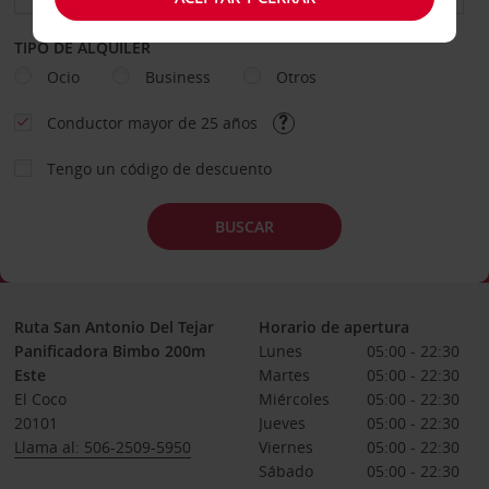
TIPO DE ALQUILER
Ocio
Business
Otros
Conductor mayor de 25 años
Tengo un código de descuento
BUSCAR
Ruta San Antonio Del Tejar
Horario de apertura
Panificadora Bimbo 200m
Lunes
05:00 - 22:30
Este
Martes
05:00 - 22:30
El Coco
Miércoles
05:00 - 22:30
20101
Jueves
05:00 - 22:30
Llama al: 506-2509-5950
Viernes
05:00 - 22:30
Sábado
05:00 - 22:30