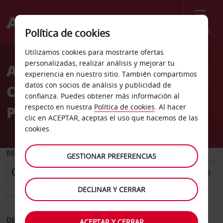
Menú
Política de cookies
Welcome
Utilizamos cookies para mostrarte ofertas
to
personalizadas, realizar análisis y mejorar tu
Alquiler de coches
Avis
experiencia en nuestro sitio. También compartimos
datos con socios de análisis y publicidad de
Occidental Grand
confianza. Puedes obtener más información al
Papagayo
respecto en nuestra
Política de cookies
. Al hacer
clic en ACEPTAR, aceptas el uso que hacemos de las
cookies.
RECOGER EN
GESTIONAR PREFERENCIAS
DECLINAR Y CERRAR
Elegir otra oficina de devolución
DESDE
HASTA
ACEPTAR Y CERRAR