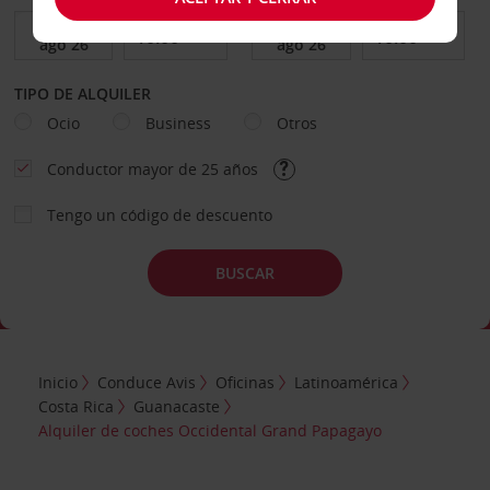
TIPO DE ALQUILER
Ocio
Business
Otros
Conductor mayor de 25 años
Tengo un código de descuento
BUSCAR
Inicio
Conduce Avis
Oficinas
Latinoamérica
Costa Rica
Guanacaste
Alquiler de coches Occidental Grand Papagayo