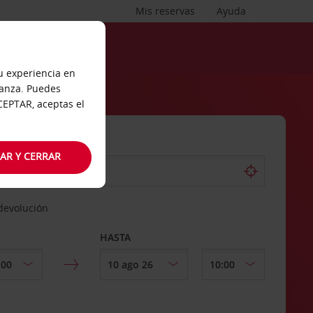
Mis reservas
Ayuda
tu experiencia en
ianza. Puedes
ACEPTAR, aceptas el
AR Y CERRAR
 devolución
HASTA