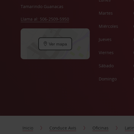
Tamarindo Guanacas
Martes
Llama al: 506-2509-5950
Miércoles
Jueves
Ver mapa
Viernes
Sábado
Domingo
Inicio
Conduce Avis
Oficinas
Lati