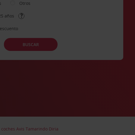
s
Otros
25 años
descuento
BUSCAR
e coches Avis Tamarindo Diria