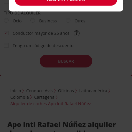
TIPO DE ALQUILER
Ocio
Business
Otros
Conductor mayor de 25 años
Tengo un código de descuento
BUSCAR
Inicio
Conduce Avis
Oficinas
Latinoamérica
Colombia
Cartagena
Alquiler de coches Apo Intl Rafael Núñez
Apo Intl Rafael Núñez alquiler