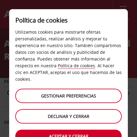
Menú
Política de cookies
Welcome
Utilizamos cookies para mostrarte ofertas
to
personalizadas, realizar análisis y mejorar tu
Alquiler de coches Apo Intl
Avis
experiencia en nuestro sitio. También compartimos
datos con socios de análisis y publicidad de
Rafael Núñez
confianza. Puedes obtener más información al
respecto en nuestra
Política de cookies
. Al hacer
clic en ACEPTAR, aceptas el uso que hacemos de las
cookies.
RECOGER EN
GESTIONAR PREFERENCIAS
Elegir otra oficina de devolución
DECLINAR Y CERRAR
DESDE
HASTA
ACEPTAR Y CERRAR