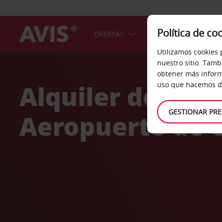
Política de co
OFERTAS
COCHES
SERV
Utilizamos cookies 
Welcome
nuestro sitio. Tamb
to
obtener más inform
Avis
Alquiler de coc
uso que hacemos de
GESTIONAR PRE
Aeropuerto de C