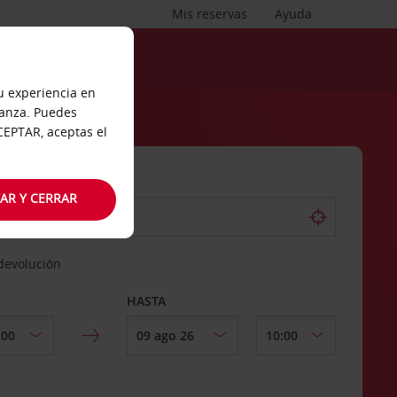
Mis reservas
Ayuda
tu experiencia en
ianza. Puedes
ACEPTAR, aceptas el
AR Y CERRAR
 devolución
HASTA