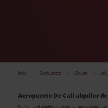
Inicio
Conduce Avis
Oficinas
Lati
Aeropuerto De Cali alquiler de
Facilitamos el alquiler de coches, porque sabemos que n