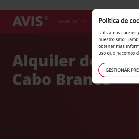
Política de co
OFERTAS
COCHES
SERV
Utilizamos cookies 
Welcome
nuestro sitio. Tamb
to
obtener más inform
Avis
Alquiler de coc
uso que hacemos de
GESTIONAR PRE
Cabo Branco