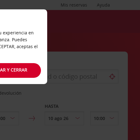
Mis reservas
Ayuda
tu experiencia en
ianza. Puedes
ACEPTAR, aceptas el
AR Y CERRAR
 devolución
HASTA