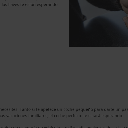
, las llaves te están esperando
necesites. Tanto si te apetece un coche pequeño para darte un pa
s vacaciones familiares, el coche perfecto te estará esperando.
ubida de categoría de vehículo —y días adicionales gratis— si se 