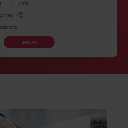
s
Otros
25 años
descuento
BUSCAR