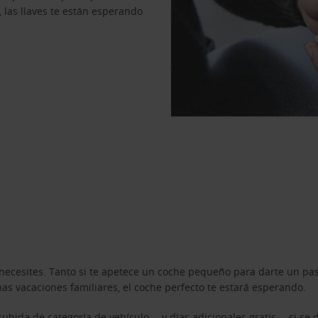
, las llaves te están esperando
necesites. Tanto si te apetece un coche pequeño para darte un pa
s vacaciones familiares, el coche perfecto te estará esperando.
ubida de categoría de vehículo —y días adicionales gratis— si se 