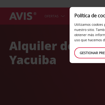
Política de co
OFERTAS
COCHES
SERV
Utilizamos cookies 
Welcome
nuestro sitio. Tamb
to
obtener más inform
Avis
Alquiler de coc
uso que hacemos de
GESTIONAR PRE
Yacuiba