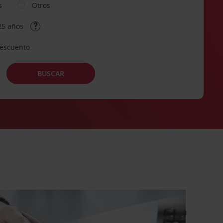
s
Otros
25 años
descuento
BUSCAR