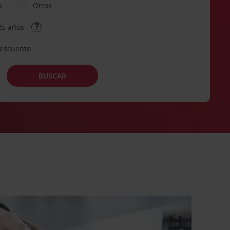
s
Otros
25 años
descuento
BUSCAR