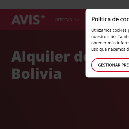
Política de co
OFERTAS
COCHES
SERV
Utilizamos cookies 
Welcome
nuestro sitio. Tamb
to
obtener más inform
Avis
Alquiler de coc
uso que hacemos de
GESTIONAR PRE
Bolivia