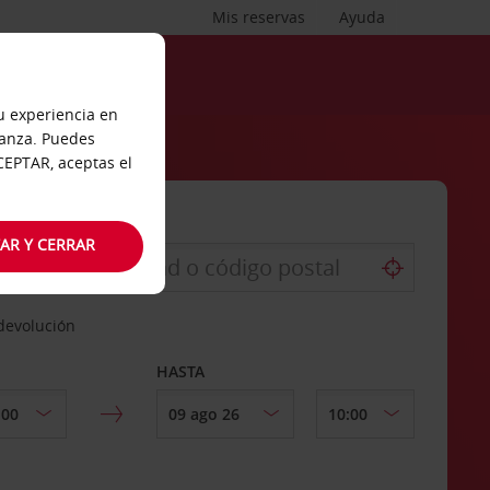
Mis reservas
Ayuda
tu experiencia en
ianza. Puedes
ACEPTAR, aceptas el
AR Y CERRAR
 devolución
HASTA