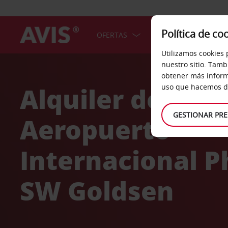
Política de co
OFERTAS
COCHES
SERV
Utilizamos cookies 
Welcome
nuestro sitio. Tamb
to
obtener más inform
Avis
Alquiler de coc
uso que hacemos de
GESTIONAR PRE
Aeropuerto
Internacional Ph
SW Goldsen