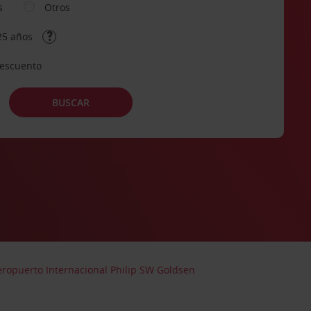
s
Otros
25 años
descuento
BUSCAR
eropuerto Internacional Philip SW Goldsen