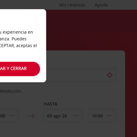
Mis reservas
Ayuda
tu experiencia en
ianza. Puedes
ACEPTAR, aceptas el
AR Y CERRAR
 devolución
HASTA