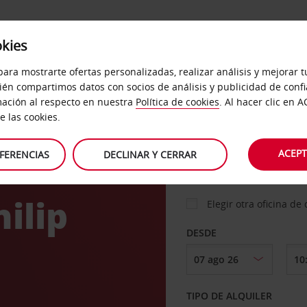
okies
ICIOS
DESTINOS
EMPRESAS
SELF SERVICE
para mostrarte ofertas personalizadas, realizar análisis y mejorar 
ién compartimos datos con socios de análisis y publicidad de conf
ación al respecto en nuestra
Política de cookies
. Al hacer clic en 
hes
 las cookies.
RECOGER EN
ACEPT
FERENCIAS
DECLINAR Y CERRAR
ilip
Elegir otra oficina de
DESDE
TIPO DE ALQUILER