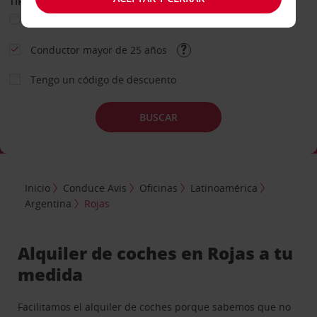
TIPO DE ALQUILER
Ocio
Business
Otros
Conductor mayor de 25 años
Tengo un código de descuento
BUSCAR
Inicio
Conduce Avis
Oficinas
Latinoamérica
Argentina
Rojas
Alquiler de coches en Rojas a tu
medida
Facilitamos el alquiler de coches porque sabemos que no