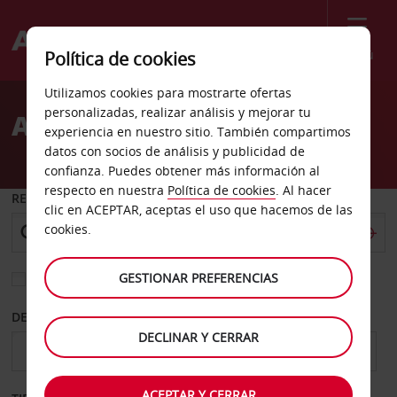
Menú
Política de cookies
Welcome
Utilizamos cookies para mostrarte ofertas
to
personalizadas, realizar análisis y mejorar tu
Alquiler de coches Rojas
Avis
experiencia en nuestro sitio. También compartimos
datos con socios de análisis y publicidad de
confianza. Puedes obtener más información al
respecto en nuestra
Política de cookies
. Al hacer
RECOGER EN
clic en ACEPTAR, aceptas el uso que hacemos de las
cookies.
GESTIONAR PREFERENCIAS
Elegir otra oficina de devolución
DESDE
HASTA
DECLINAR Y CERRAR
ACEPTAR Y CERRAR