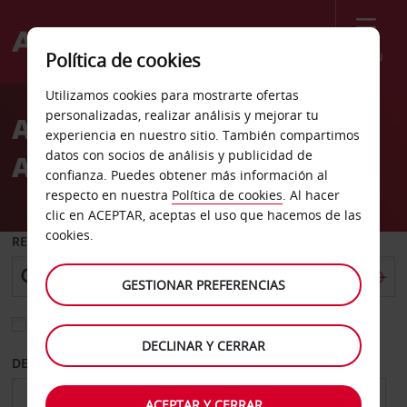
Menú
Política de cookies
Welcome
Utilizamos cookies para mostrarte ofertas
to
personalizadas, realizar análisis y mejorar tu
Alquiler de coches
Avis
experiencia en nuestro sitio. También compartimos
datos con socios de análisis y publicidad de
Aeropuerto de Formosa
confianza. Puedes obtener más información al
respecto en nuestra
Política de cookies
. Al hacer
clic en ACEPTAR, aceptas el uso que hacemos de las
cookies.
RECOGER EN
GESTIONAR PREFERENCIAS
Elegir otra oficina de devolución
DECLINAR Y CERRAR
DESDE
HASTA
ACEPTAR Y CERRAR