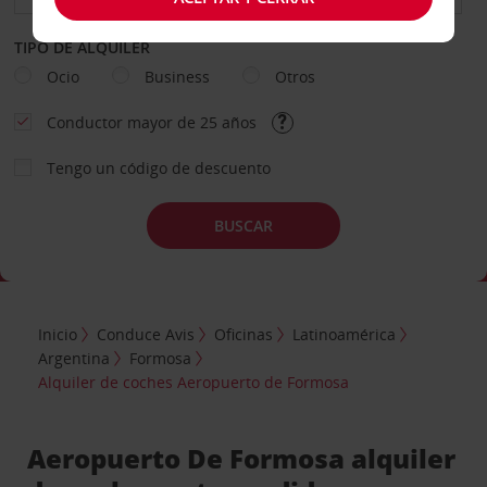
TIPO DE ALQUILER
Ocio
Business
Otros
Conductor mayor de 25 años
Tengo un código de descuento
BUSCAR
Inicio
Conduce Avis
Oficinas
Latinoamérica
Argentina
Formosa
Alquiler de coches Aeropuerto de Formosa
Aeropuerto De Formosa alquiler