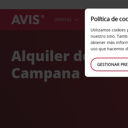
Política de co
OFERTAS
COCHES
SERV
Utilizamos cookies 
Welcome
nuestro sitio. Tamb
to
obtener más inform
Avis
Alquiler de coc
uso que hacemos de
GESTIONAR PRE
Campana