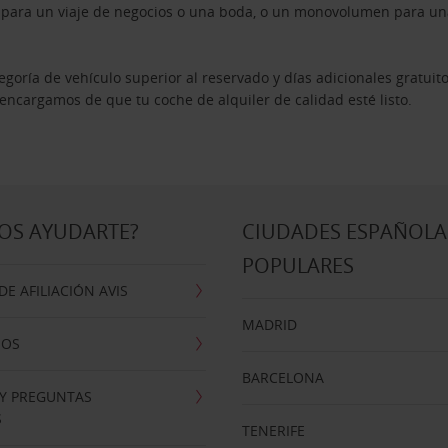
n para un viaje de negocios o una boda, o un monovolumen para una
goría de vehículo superior al reservado y días adicionales gratuit
s encargamos de que tu coche de alquiler de calidad esté listo.
OS AYUDARTE?
CIUDADES ESPAÑOLA
POPULARES
E AFILIACIÓN AVIS
MADRID
NOS
BARCELONA
 Y PREGUNTAS
S
TENERIFE