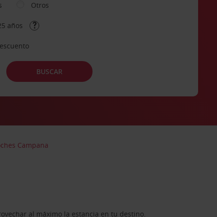
s
Otros
25 años
descuento
BUSCAR
coches Campana
rovechar al máximo la estancia en tu destino.