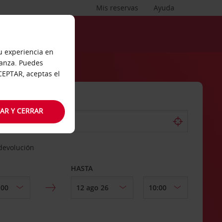
Mis reservas
Ayuda
tu experiencia en
ianza. Puedes
ACEPTAR, aceptas el
AR Y CERRAR
 devolución
HASTA