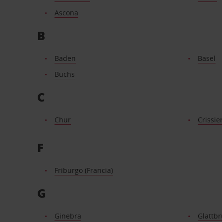
Ascona
B
Baden
Basel
Buchs
C
Chur
Crissie
F
Friburgo (Francia)
G
Ginebra
Glattb