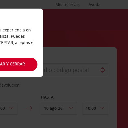
Mis reservas
Ayuda
tu experiencia en
ianza. Puedes
ACEPTAR, aceptas el
AR Y CERRAR
 devolución
HASTA