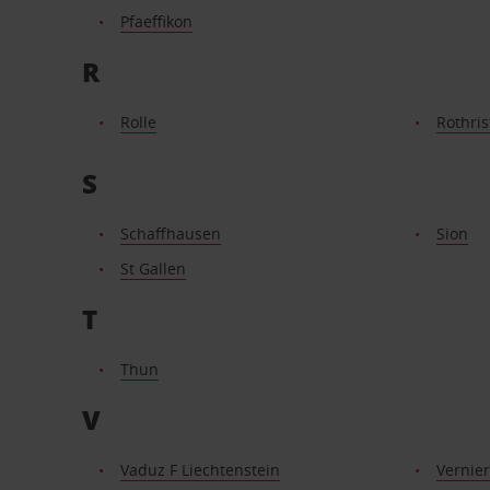
Pfaeffikon
R
Rolle
Rothris
S
Schaffhausen
Sion
St Gallen
T
Thun
V
Vaduz F Liechtenstein
Vernier