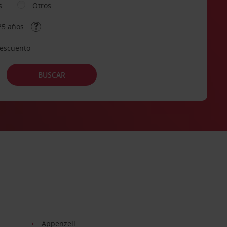
s
Otros
25 años
descuento
BUSCAR
Appenzell