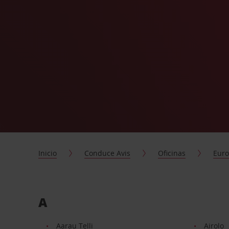
Inicio
Conduce Avis
Oficinas
Eur
A
Aarau Telli
Airolo