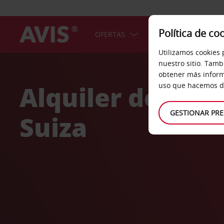
Política de co
OFERTAS
COCHES
SERV
Utilizamos cookies 
Welcome
nuestro sitio. Tamb
to
obtener más inform
Avis
Alquiler de coc
uso que hacemos de
GESTIONAR PRE
Suiza