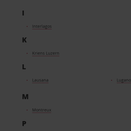
I
Interlagos
K
Kriens Luzern
L
Lausana
Lugano
M
Montreux
P