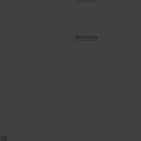
Bellinzona
r
rugg