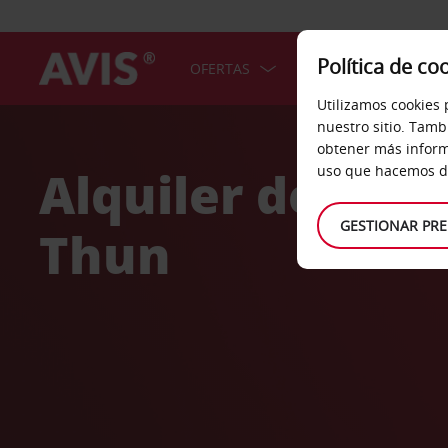
Política de co
OFERTAS
COCHES
SERV
Utilizamos cookies 
Welcome
nuestro sitio. Tamb
to
obtener más inform
Avis
Alquiler de coc
uso que hacemos de
GESTIONAR PRE
Thun