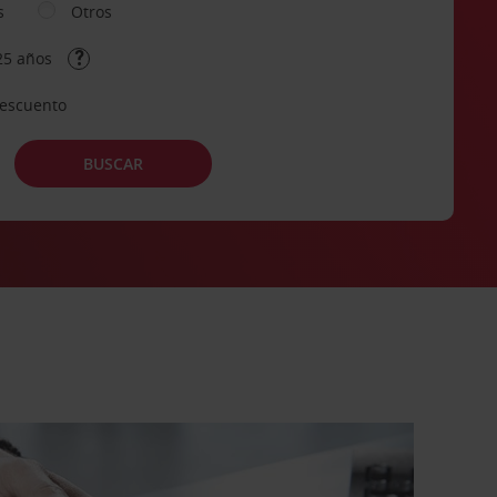
s
Otros
25 años
descuento
BUSCAR