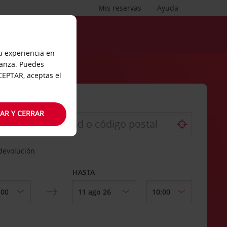
Mis reservas
Ayuda
tu experiencia en
ianza. Puedes
ACEPTAR, aceptas el
AR Y CERRAR
 devolución
HASTA