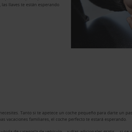
, las llaves te están esperando
necesites. Tanto si te apetece un coche pequeño para darte un pa
s vacaciones familiares, el coche perfecto te estará esperando.
ubida de categoría de vehículo —y días adicionales gratis— si se 