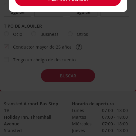
TIPO DE ALQUILER
Ocio
Business
Otros
Conductor mayor de 25 años
Tengo un código de descuento
BUSCAR
Stansted Airport Bus Stop
Horario de apertura
19
Lunes
07:00 - 18:00
Holiday Inn, Thremhall
Martes
07:00 - 18:00
Avenue
Miércoles
07:00 - 18:00
Stansted
Jueves
07:00 - 18:00