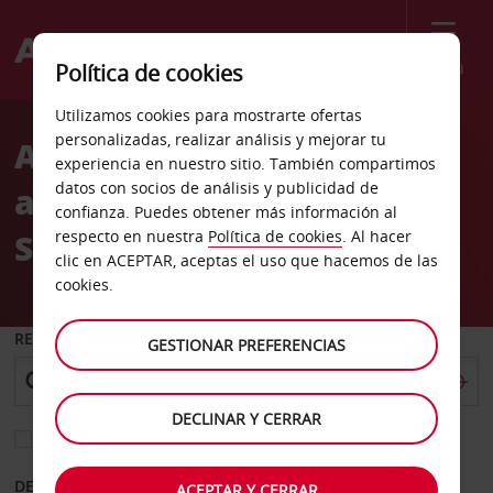
Menú
Política de cookies
Welcome
Utilizamos cookies para mostrarte ofertas
to
personalizadas, realizar análisis y mejorar tu
Alquiler de coches en el
Avis
experiencia en nuestro sitio. También compartimos
datos con socios de análisis y publicidad de
aeropuerto de Londres
confianza. Puedes obtener más información al
Stansted
respecto en nuestra
Política de cookies
. Al hacer
clic en ACEPTAR, aceptas el uso que hacemos de las
cookies.
RECOGER EN
GESTIONAR PREFERENCIAS
DECLINAR Y CERRAR
Elegir otra oficina de devolución
DESDE
HASTA
ACEPTAR Y CERRAR