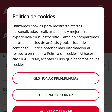
Menú
Política de cookies
Welcome
Utilizamos cookies para mostrarte ofertas
to
personalizadas, realizar análisis y mejorar tu
Alquiler de coches Kendal
Avis
experiencia en nuestro sitio. También compartimos
datos con socios de análisis y publicidad de
confianza. Puedes obtener más información al
respecto en nuestra
Política de cookies
. Al hacer
RECOGER EN
clic en ACEPTAR, aceptas el uso que hacemos de las
cookies.
GESTIONAR PREFERENCIAS
Elegir otra oficina de devolución
DESDE
HASTA
DECLINAR Y CERRAR
ACEPTAR Y CERRAR