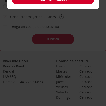
TIPO DE ALQUILER
Ocio
Business
Otros
Conductor mayor de 25 años
Tengo un código de descuento
BUSCAR
Riverside Hotel
Horario de apertura
Beezon Road
Lunes
Cerrado
Kendal
Martes
Cerrado
LA9 6EQ
Miércoles
Cerrado
Llama al: +441228590823
Jueves
Cerrado
Viernes
Cerrado
Sábado
Cerrado
Domingo
Cerrado