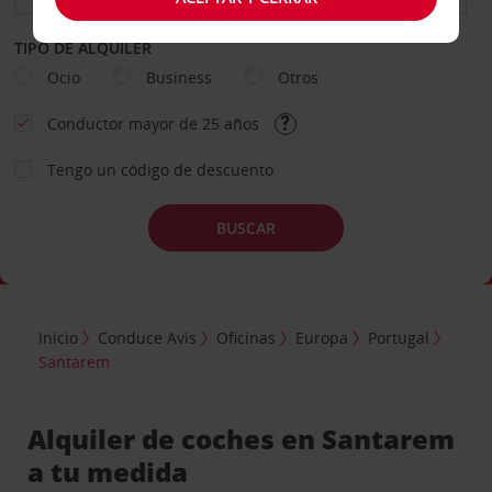
TIPO DE ALQUILER
Ocio
Business
Otros
Conductor mayor de 25 años
Tengo un código de descuento
BUSCAR
Inicio
Conduce Avis
Oficinas
Europa
Portugal
Santarem
Alquiler de coches en Santarem
a tu medida