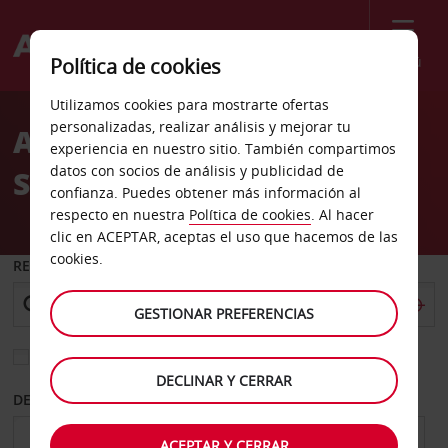
Menú
Política de cookies
Welcome
Utilizamos cookies para mostrarte ofertas
to
personalizadas, realizar análisis y mejorar tu
Alquiler de coches
Avis
experiencia en nuestro sitio. También compartimos
datos con socios de análisis y publicidad de
Santarem
confianza. Puedes obtener más información al
respecto en nuestra
Política de cookies
. Al hacer
clic en ACEPTAR, aceptas el uso que hacemos de las
cookies.
RECOGER EN
GESTIONAR PREFERENCIAS
Elegir otra oficina de devolución
DECLINAR Y CERRAR
DESDE
HASTA
ACEPTAR Y CERRAR