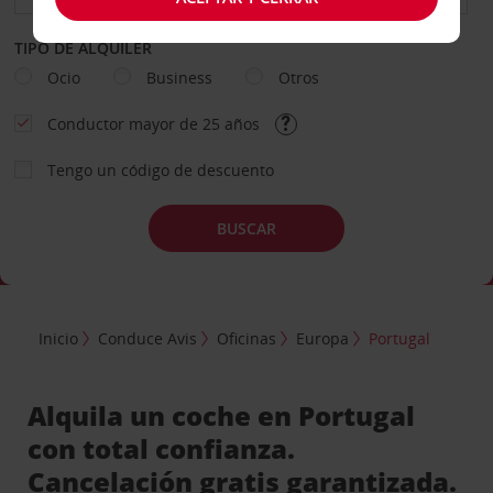
TIPO DE ALQUILER
Ocio
Business
Otros
Conductor mayor de 25 años
Tengo un código de descuento
BUSCAR
Inicio
Conduce Avis
Oficinas
Europa
Portugal
Alquila un coche en Portugal
con total confianza.
Cancelación gratis garantizada.