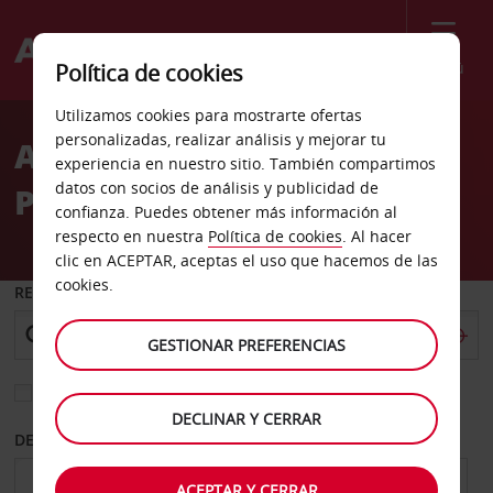
Menú
Política de cookies
Welcome
Utilizamos cookies para mostrarte ofertas
to
personalizadas, realizar análisis y mejorar tu
Alquiler de coches en
Avis
experiencia en nuestro sitio. También compartimos
datos con socios de análisis y publicidad de
Portugal
confianza. Puedes obtener más información al
respecto en nuestra
Política de cookies
. Al hacer
clic en ACEPTAR, aceptas el uso que hacemos de las
cookies.
RECOGER EN
GESTIONAR PREFERENCIAS
Elegir otra oficina de devolución
DECLINAR Y CERRAR
DESDE
HASTA
ACEPTAR Y CERRAR