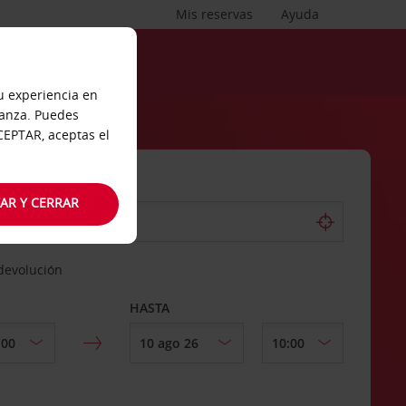
Mis reservas
Ayuda
tu experiencia en
ianza. Puedes
ACEPTAR, aceptas el
AR Y CERRAR
 devolución
HASTA