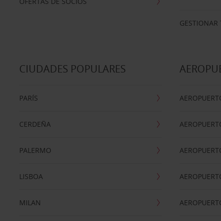
OFERTAS DE SOCIOS
GESTIONAR 
CIUDADES POPULARES
AEROPU
PARÍS
AEROPUERTO
CERDEÑA
AEROPUERT
PALERMO
AEROPUERT
LISBOA
AEROPUERT
MILAN
AEROPUERTO