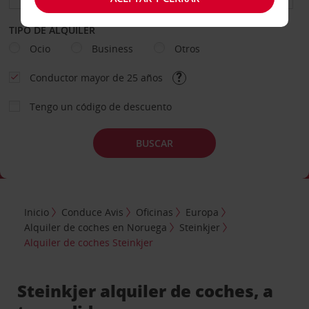
TIPO DE ALQUILER
Ocio
Business
Otros
Conductor mayor de 25 años
Tengo un código de descuento
BUSCAR
Inicio
Conduce Avis
Oficinas
Europa
Alquiler de coches en Noruega
Steinkjer
Alquiler de coches Steinkjer
Steinkjer alquiler de coches, a