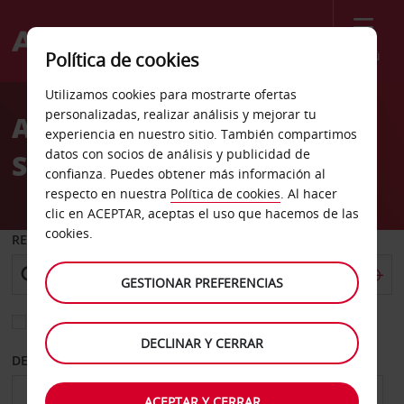
Menú
Política de cookies
Welcome
Utilizamos cookies para mostrarte ofertas
to
personalizadas, realizar análisis y mejorar tu
Alquiler de coches
Avis
experiencia en nuestro sitio. También compartimos
datos con socios de análisis y publicidad de
Steinkjer
confianza. Puedes obtener más información al
respecto en nuestra
Política de cookies
. Al hacer
clic en ACEPTAR, aceptas el uso que hacemos de las
cookies.
RECOGER EN
GESTIONAR PREFERENCIAS
Elegir otra oficina de devolución
DECLINAR Y CERRAR
DESDE
HASTA
ACEPTAR Y CERRAR