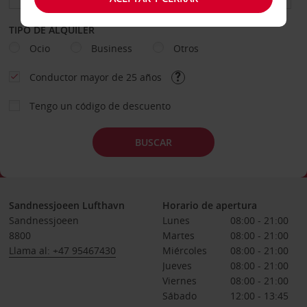
TIPO DE ALQUILER
Ocio
Business
Otros
Conductor mayor de 25 años
Tengo un código de descuento
BUSCAR
Sandnessjoeen Lufthavn
Horario de apertura
Sandnessjoeen
Lunes
08:00 - 21:00
8800
Martes
08:00 - 21:00
Llama al: +47 95467430
Miércoles
08:00 - 21:00
Jueves
08:00 - 21:00
Viernes
08:00 - 21:00
Sábado
12:00 - 13:45