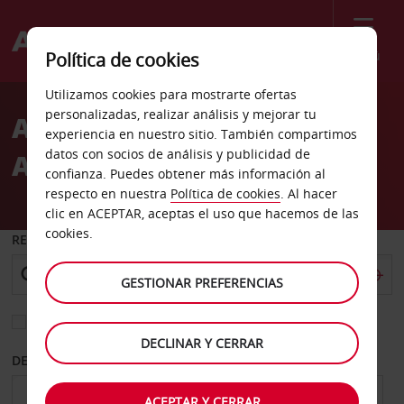
Menú
Política de cookies
Welcome
Utilizamos cookies para mostrarte ofertas
to
personalizadas, realizar análisis y mejorar tu
Alquiler de coches
Avis
experiencia en nuestro sitio. También compartimos
datos con socios de análisis y publicidad de
Aeropuerto de Stokka
confianza. Puedes obtener más información al
respecto en nuestra
Política de cookies
. Al hacer
clic en ACEPTAR, aceptas el uso que hacemos de las
cookies.
RECOGER EN
GESTIONAR PREFERENCIAS
Elegir otra oficina de devolución
DECLINAR Y CERRAR
DESDE
HASTA
ACEPTAR Y CERRAR