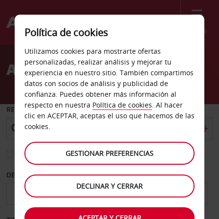
Menú
Política de cookies
Welcome
Utilizamos cookies para mostrarte ofertas
to
personalizadas, realizar análisis y mejorar tu
Alquiler de coches Rygge
Avis
experiencia en nuestro sitio. También compartimos
datos con socios de análisis y publicidad de
confianza. Puedes obtener más información al
respecto en nuestra
Política de cookies
. Al hacer
RECOGER EN
clic en ACEPTAR, aceptas el uso que hacemos de las
cookies.
GESTIONAR PREFERENCIAS
Elegir otra oficina de devolución
DESDE
HASTA
DECLINAR Y CERRAR
ACEPTAR Y CERRAR