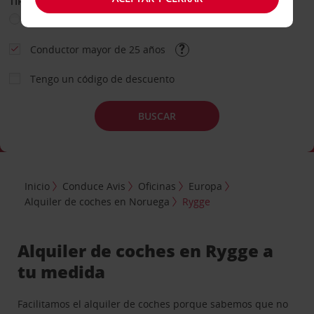
TIPO DE ALQUILER
Ocio
Business
Otros
Conductor mayor de 25 años
Tengo un código de descuento
BUSCAR
Inicio
Conduce Avis
Oficinas
Europa
Alquiler de coches en Noruega
Rygge
Alquiler de coches en Rygge a
tu medida
Facilitamos el alquiler de coches porque sabemos que no