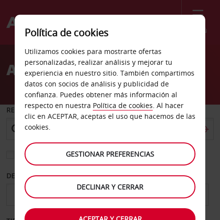
Menú
Política de cookies
Welcome
Utilizamos cookies para mostrarte ofertas
to
personalizadas, realizar análisis y mejorar tu
Alquiler de coches Otta
Avis
experiencia en nuestro sitio. También compartimos
datos con socios de análisis y publicidad de
confianza. Puedes obtener más información al
respecto en nuestra
Política de cookies
. Al hacer
RECOGER EN
clic en ACEPTAR, aceptas el uso que hacemos de las
cookies.
GESTIONAR PREFERENCIAS
Elegir otra oficina de devolución
DESDE
HASTA
DECLINAR Y CERRAR
ACEPTAR Y CERRAR