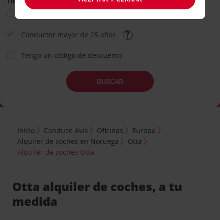
TIPO DE ALQUILER
Ocio
Business
Otros
Conductor mayor de 25 años
Tengo un código de descuento
BUSCAR
Inicio
Conduce Avis
Oficinas
Europa
Alquiler de coches en Noruega
Otta
Alquiler de coches Otta
Otta alquiler de coches, a tu
medida