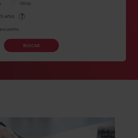
s
Otros
25 años
descuento
BUSCAR