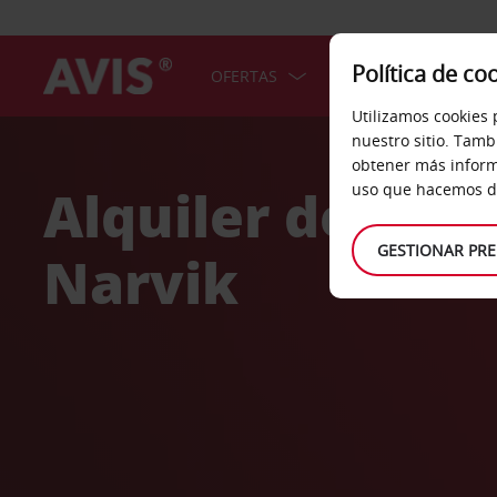
Política de co
OFERTAS
COCHES
SERV
Utilizamos cookies 
Welcome
nuestro sitio. Tamb
to
obtener más inform
Avis
Alquiler de coc
uso que hacemos de
GESTIONAR PRE
Narvik