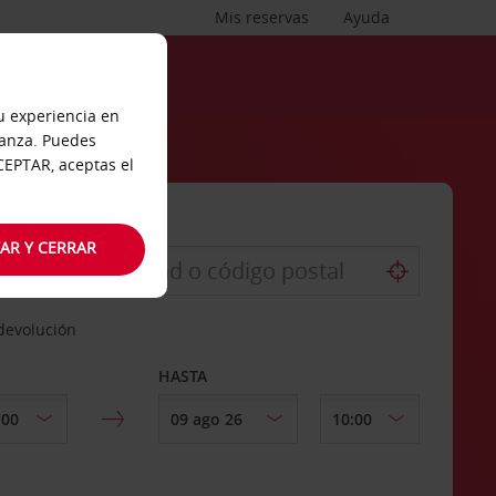
Mis reservas
Ayuda
tu experiencia en
ianza. Puedes
ACEPTAR, aceptas el
AR Y CERRAR
 devolución
HASTA