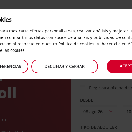
okies
ICIOS
DESTINOS
EMPRESAS
SELF SERVICE
para mostrarte ofertas personalizadas, realizar análisis y mejorar 
ién compartimos datos con socios de análisis y publicidad de conf
ación al respecto en nuestra
Política de cookies
. Al hacer clic en 
hes
 las cookies.
RECOGER EN
ACEPT
FERENCIAS
DECLINAR Y CERRAR
I
oll
Elegir otra oficina de
DESDE
ura
TIPO DE ALQUILER
08:00 - 21:00