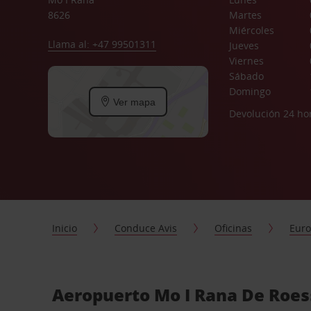
8626
Martes
Miércoles
Llama al: +47 99501311
Jueves
Viernes
Sábado
Domingo
Ver mapa
Devolución 24 ho
Inicio
Conduce Avis
Oficinas
Eur
Aeropuerto Mo I Rana De Roess