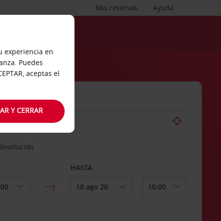
Mis reservas
Ayuda
tu experiencia en
ianza. Puedes
ACEPTAR, aceptas el
AR Y CERRAR
 devolución
HASTA