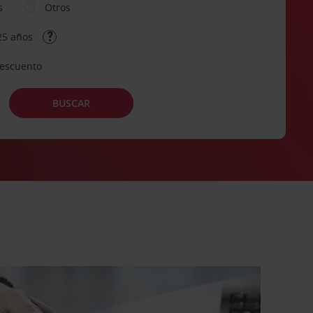
s
Otros
25 años
descuento
BUSCAR