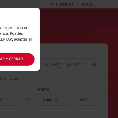
Mis reservas
Ayuda
tu experiencia en
ianza. Puedes
ACEPTAR, aceptas el
AR Y CERRAR
 devolución
HASTA