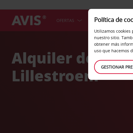
Política de co
OFERTAS
COCHES
SERV
Utilizamos cookies 
Welcome
nuestro sitio. Tamb
to
obtener más inform
Avis
Alquiler de coc
uso que hacemos de
GESTIONAR PRE
Lillestroem