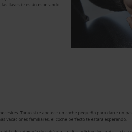
, las llaves te están esperando
necesites. Tanto si te apetece un coche pequeño para darte un pa
s vacaciones familiares, el coche perfecto te estará esperando.
ubida de categoría de vehículo —y días adicionales gratis— si se 