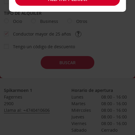
TIPO DE ALQUILER
Ocio
Business
Otros
Conductor mayor de 25 años
Tengo un código de descuento
BUSCAR
Spikarmoen 1
Horario de apertura
Fagernes
Lunes
08:00 - 16:00
2900
Martes
08:00 - 16:00
Llama al: +4740410606
Miércoles
08:00 - 16:00
Jueves
08:00 - 16:00
Viernes
08:00 - 16:00
Sábado
Cerrado