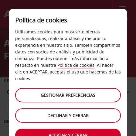
Menú
Política de cookies
Welcome
Utilizamos cookies para mostrarte ofertas
to
personalizadas, realizar análisis y mejorar tu
Alquiler de coches
Avis
experiencia en nuestro sitio. También compartimos
datos con socios de análisis y publicidad de
Fagernes
confianza. Puedes obtener más información al
respecto en nuestra
Política de cookies
. Al hacer
clic en ACEPTAR, aceptas el uso que hacemos de las
cookies.
RECOGER EN
GESTIONAR PREFERENCIAS
Elegir otra oficina de devolución
DECLINAR Y CERRAR
DESDE
HASTA
ACEPTAR Y CERRAR