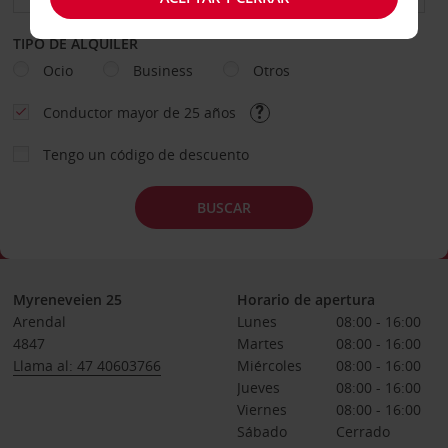
TIPO DE ALQUILER
Ocio
Business
Otros
Conductor mayor de 25 años
Tengo un código de descuento
BUSCAR
Myreneveien 25
Horario de apertura
Arendal
Lunes
08:00 - 16:00
4847
Martes
08:00 - 16:00
Llama al: 47 40603766
Miércoles
08:00 - 16:00
Jueves
08:00 - 16:00
Viernes
08:00 - 16:00
Sábado
Cerrado