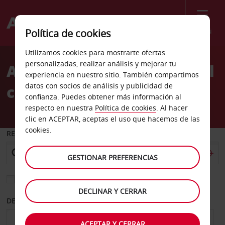
Menú
Política de cookies
Welcome
Utilizamos cookies para mostrarte ofertas
to
personalizadas, realizar análisis y mejorar tu
Alquiler de coches Arendal
Avis
experiencia en nuestro sitio. También compartimos
datos con socios de análisis y publicidad de
ciudad
confianza. Puedes obtener más información al
respecto en nuestra
Política de cookies
. Al hacer
clic en ACEPTAR, aceptas el uso que hacemos de las
cookies.
RECOGER EN
GESTIONAR PREFERENCIAS
Elegir otra oficina de devolución
DECLINAR Y CERRAR
DESDE
HASTA
ACEPTAR Y CERRAR