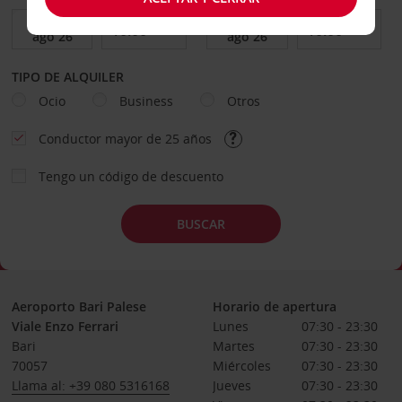
TIPO DE ALQUILER
Ocio
Business
Otros
Conductor mayor de 25 años
Tengo un código de descuento
BUSCAR
Aeroporto Bari Palese
Horario de apertura
Viale Enzo Ferrari
Lunes
07:30 - 23:30
Bari
Martes
07:30 - 23:30
70057
Miércoles
07:30 - 23:30
Llama al: +39 080 5316168
Jueves
07:30 - 23:30