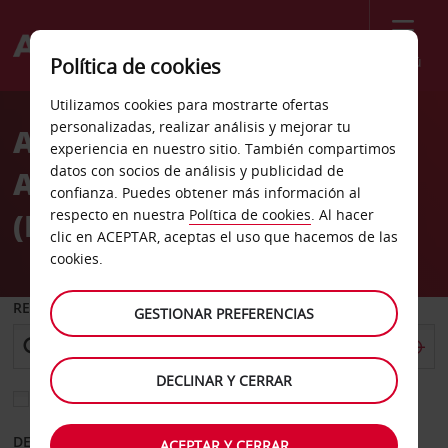
Menú
Política de cookies
Welcome
Utilizamos cookies para mostrarte ofertas
to
personalizadas, realizar análisis y mejorar tu
Alquiler de Coches
Avis
experiencia en nuestro sitio. También compartimos
datos con socios de análisis y publicidad de
Aeropuerto de Bari Palese
confianza. Puedes obtener más información al
(BRI)
respecto en nuestra
Política de cookies
. Al hacer
clic en ACEPTAR, aceptas el uso que hacemos de las
cookies.
RECOGER EN
GESTIONAR PREFERENCIAS
DECLINAR Y CERRAR
Elegir otra oficina de devolución
DESDE
HASTA
ACEPTAR Y CERRAR